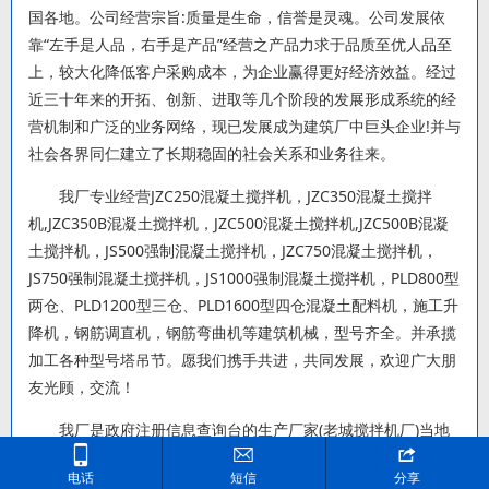
国各地。公司经营宗旨:质量是生命，信誉是灵魂。公司发展依
靠“左手是人品，右手是产品”经营之产品力求于品质至优人品至
上，较大化降低客户采购成本，为企业赢得更好经济效益。经过
近三十年来的开拓、创新、进取等几个阶段的发展形成系统的经
营机制和广泛的业务网络，现已发展成为建筑厂中巨头企业!并与
社会各界同仁建立了长期稳固的社会关系和业务往来。
我厂专业经营JZC250混凝土搅拌机，JZC350混凝土搅拌
机,JZC350B混凝土搅拌机，JZC500混凝土搅拌机,JZC500B混凝
土搅拌机，JS500强制混凝土搅拌机，JZC750混凝土搅拌机，
JS750强制混凝土搅拌机，JS1000强制混凝土搅拌机，PLD800型
两仓、PLD1200型三仓、PLD1600型四仓混凝土配料机，施工升
降机，钢筋调直机，钢筋弯曲机等建筑机械，型号齐全。并承揽
加工各种型号塔吊节。愿我们携手共进，共同发展，欢迎广大朋
友光顾，交流！
我厂是政府注册信息查询台的生产厂家(老城搅拌机厂)当地



114可查询
电话
短信
分享