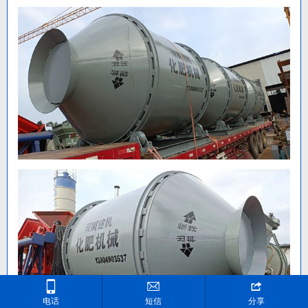



电话
短信
分享