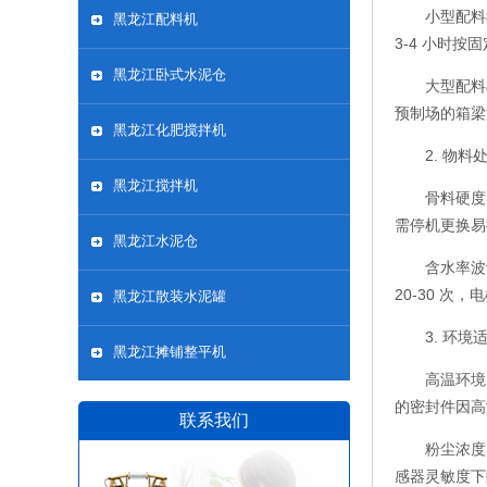
小型配料
黑龙江配料机
3-4 小时按
黑龙江卧式水泥仓
大型配料
预制场的箱梁
黑龙江化肥搅拌机
2. 物料
黑龙江搅拌机
骨料硬度
需停机更换易
黑龙江水泥仓
含水率波
20-30 次
黑龙江散装水泥罐
3. 环境
黑龙江摊铺整平机
高温环境
的密封件因高
联系我们
粉尘浓度
感器灵敏度下