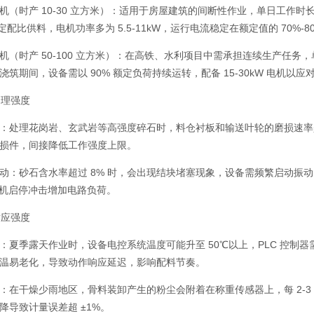
机（时产 10-30 立方米）：适用于房屋建筑的间断性作业，单日工作时长
固定配比供料，电机功率多为 5.5-11kW，运行电流稳定在额定值的 70%-8
机（时产 50-100 立方米）：在高铁、水利项目中需承担连续生产任务，单日
浇筑期间，设备需以 90% 额定负荷持续运转，配备 15-30kW 电机以
处理强度
：处理花岗岩、玄武岩等高强度碎石时，料仓衬板和输送叶轮的磨损速率是
损件，间接降低工作强度上限。
动：砂石含水率超过 8% 时，会出现结块堵塞现象，设备需频繁启动振动电
，电机启停冲击增加电路负荷。
适应强度
：夏季露天作业时，设备电控系统温度可能升至 50℃以上，PLC 控制器需
温易老化，导致动作响应延迟，影响配料节奏。
：在干燥少雨地区，骨料装卸产生的粉尘会附着在称重传感器上，每 2-3 
降导致计量误差超 ±1%。