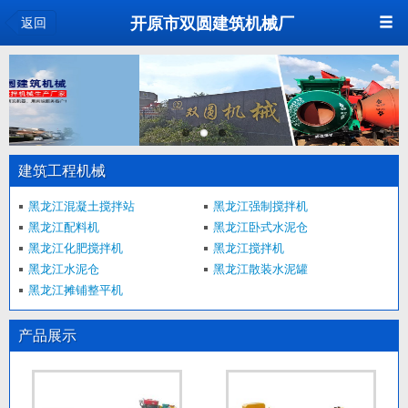
开原市双圆建筑机械厂
返回
建筑工程机械
黑龙江混凝土搅拌站
黑龙江强制搅拌机
黑龙江配料机
黑龙江卧式水泥仓
黑龙江化肥搅拌机
黑龙江搅拌机
黑龙江水泥仓
黑龙江散装水泥罐
黑龙江摊铺整平机
产品展示