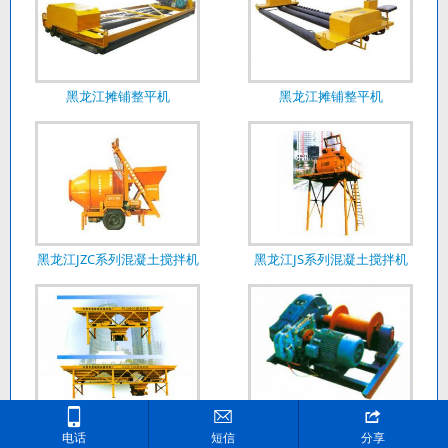
黑龙江摊铺整平机
黑龙江摊铺整平机
黑龙江JZC系列混凝土搅拌机
黑龙江JS系列混凝土搅拌机



黑龙江PLD系列混凝土配料机
黑龙江JK型两速电控卷扬机
电话
短信
分享